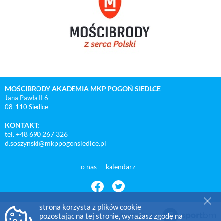
MOŚCIBRODY AKADEMIA MKP POGOŃ SIEDLCE
Jana Pawła II 6
08-110 Siedlce
KONTAKT:
tel. +48 690 267 326
d.soszynski@mkppogonsiedlce.pl
o nas
kalendarz
strona korzysta z plików cookie
pozostając na tej stronie, wyrażasz zgodę na