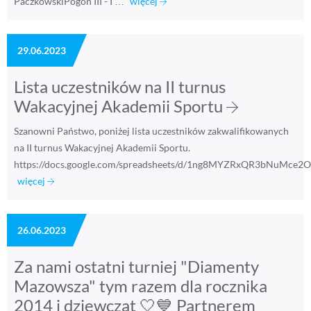
PaczkowskiPogoń III - I …
więcej
29.06.2023
Lista uczestników na II turnus
Wakacyjnej Akademii Sportu
Szanowni Państwo, poniżej lista uczestników zakwalifikowanych
na II turnus Wakacyjnej Akademii Sportu.
https://docs.google.com/spreadsheets/d/1ng8MYZRxQR3bNuMce2
więcej
26.06.2023
Za nami ostatni turniej "Diamenty
Mazowsza" tym razem dla rocznika
2014 i dziewcząt 🤍💙 Partnerem